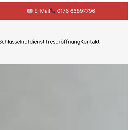
E-Mail
0176 66897796
Schlüsselnotdienst
Tresoröffnung
Kontakt