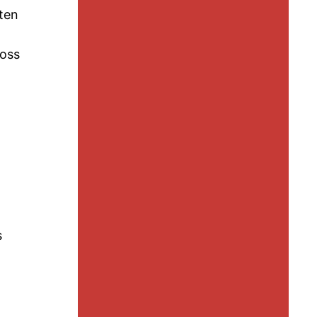
ten
loss
s