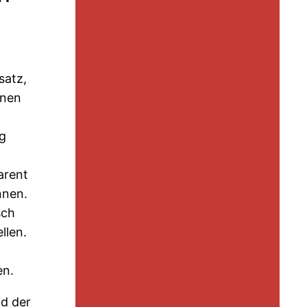
satz,
fnen
ng
arent
nnen.
sch
llen.
en.
nd der