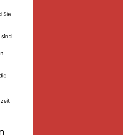
d Sie
 sind
en
die
zeit
m