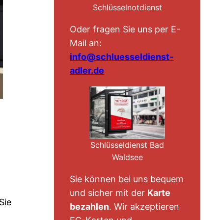
Schlüsselnotdienst
Oder fragen Sie uns per E-
Mail an:
info@schluesseldienst-
adler.de
Schlüsseldienst Bad
Waldsee
Sie können bei uns bequem
und sicher mit der
Karte
Sie
bezahlen
. Wir akzeptieren