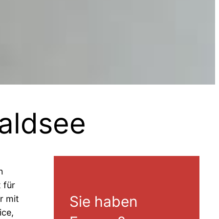
aldsee
n
 für
Sie haben
r mit
ice,